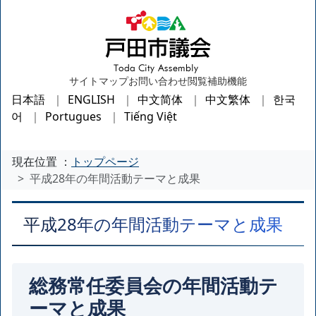
サイトマップ
お問い合わせ
閲覧補助機能
日本語
ENGLISH
中文简体
中文繁体
한국
어
Portugues
Tiếng Việt
現在位置 ：
トップページ
平成28年の年間活動テーマと成果
平成28年の年間活動テーマと成果
総務常任委員会の年間活動テ
ーマと成果