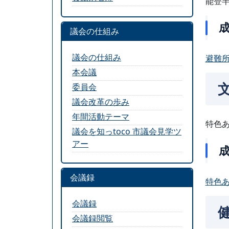
能登
議会の仕組み
議会の仕組み
避難所
本会議
委員会
議会改革の歩み
年間活動テーマ
特色
議会を知っtoco 市議会見学ツ
アー
会議録
特色あ
会議録
会議録閲覧