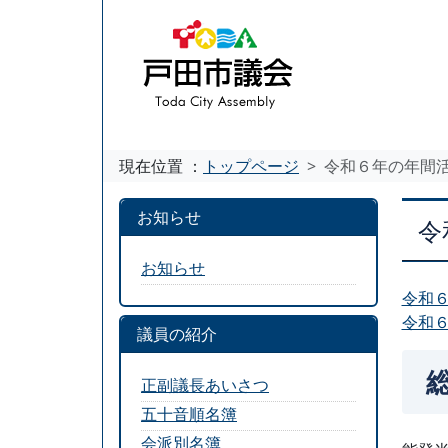
現在位置 ：
トップページ
令和６年の年間
お知らせ
令
お知らせ
令和６
令和６
議員の紹介
正副議長あいさつ
五十音順名簿
会派別名簿