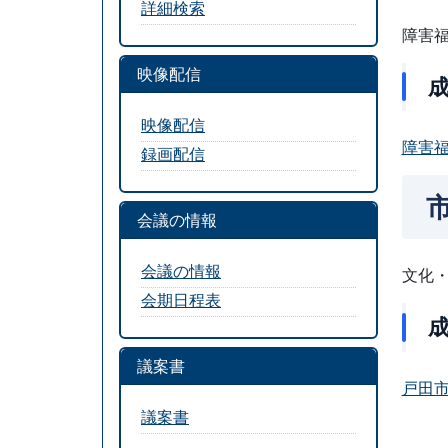
詳細検索
障害
映像配信
映像配信
障害福
録画配信
会議の情報
会議の情報
文化
会期日程表
議案書
戸田市
議案書