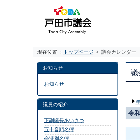
現在位置 ：
トップページ
議会カレンダー
お知らせ
議
お知らせ
議員の紹介
令和
正副議長あいさつ
五十音順名簿
会派別名簿